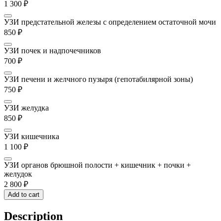
1 300
₽
УЗИ предстательной железы с определением остаточной мочи
850
₽
УЗИ почек и надпочечников
700
₽
УЗИ печени и желчного пузыря (гепотабилярной зоны)
750
₽
УЗИ желудка
850
₽
УЗИ кишечника
1 100
₽
УЗИ органов брюшной полости + кишечник + почки +
желудок
2 800
₽
Add to cart
Description