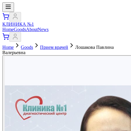
КЛИНИКА №1
Home
Goods
About
News
Home
Goods
Прием врачей
Лошакова Павлина
Валерьевна