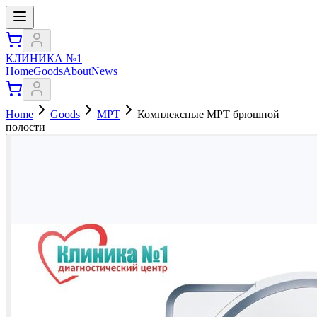
КЛИНИКА №1
Home
Goods
About
News
Home
Goods
МРТ
Комплексные МРТ брюшной
полости