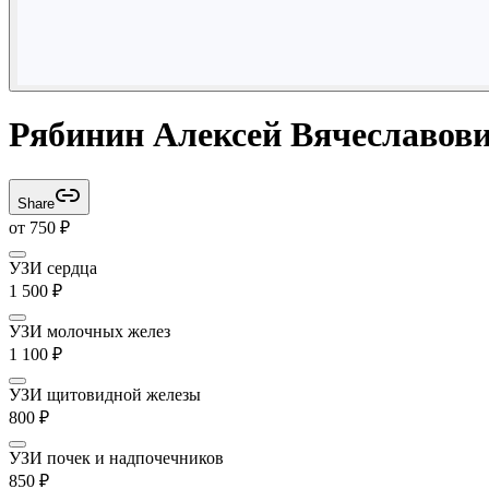
Рябинин Алексей Вячеславов
Share
от
750
₽
УЗИ сердца
1 500
₽
УЗИ молочных желез
1 100
₽
УЗИ щитовидной железы
800
₽
УЗИ почек и надпочечников
850
₽