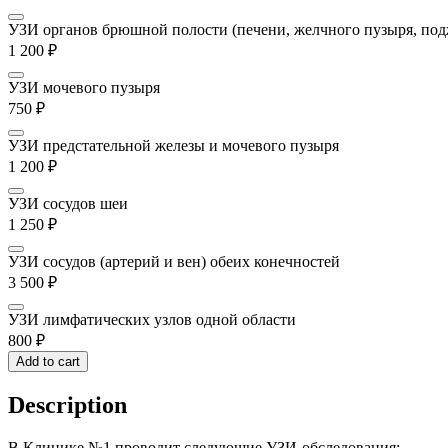
УЗИ органов брюшной полости (печени, желчного пузыря, под
1 200
₽
УЗИ мочевого пузыря
750
₽
УЗИ предстательной железы и мочевого пузыря
1 200
₽
УЗИ сосудов шеи
1 250
₽
УЗИ сосудов (артерий и вен) обеих конечностей
3 500
₽
УЗИ лимфатических узлов одной области
800
₽
Add to cart
Description
В Клинике №1 проводит следующие УЗИ-обследования: