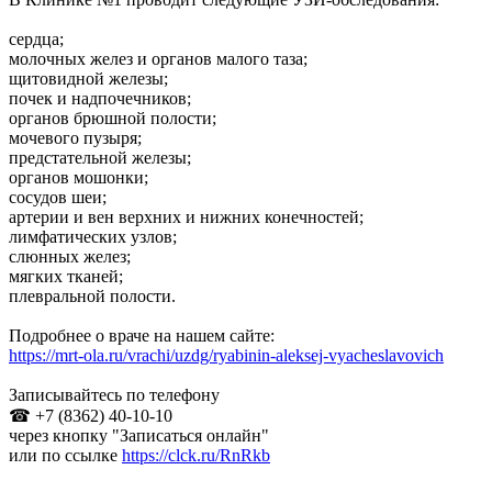
сердца;
молочных желез и органов малого таза;
щитовидной железы;
почек и надпочечников;
органов брюшной полости;
мочевого пузыря;
предстательной железы;
органов мошонки;
сосудов шеи;
артерии и вен верхних и нижних конечностей;
лимфатических узлов;
слюнных желез;
мягких тканей;
плевральной полости.
Подробнее о враче на нашем сайте:
https://mrt-ola.ru/vrachi/uzdg/ryabinin-aleksej-vyacheslavovich
Записывайтесь по телефону
☎ +7 (8362) 40-10-10
через кнопку "Записаться онлайн"
или по ссылке
https://clck.ru/RnRkb