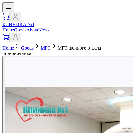
КЛИНИКА №1
Home
Goods
About
News
Home
Goods
МРТ
МРТ шейного отдела
позвоночника